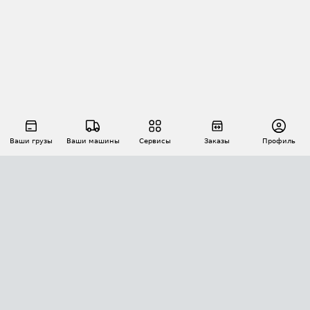
Ваши грузы
Ваши машины
Сервисы
Заказы
Профиль
АВТОМАТИЗАЦИЯ ПЕРЕВОЗОК
Площадки
Заказы
Торги
Тендеры
АТИ-Доки
GPS-мониторинг
АТИ Мессенджер
Цепочки грузов
API ATI.SU
ПОЛЕЗНОЕ