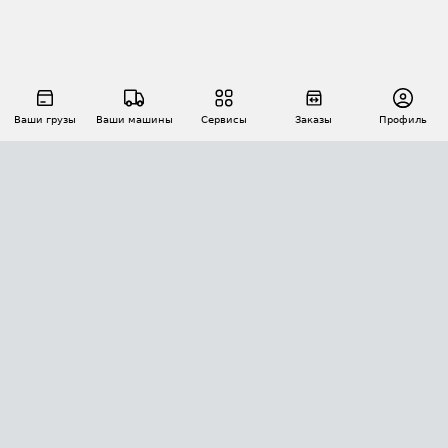
Ваши грузы
Ваши машины
Сервисы
Заказы
Профиль
АВТОМАТИЗАЦИЯ ПЕРЕВОЗОК
Площадки
Заказы
Торги
Тендеры
АТИ-Доки
GPS-мониторинг
АТИ Мессенджер
Цепочки грузов
API ATI.SU
ПОЛЕЗНОЕ
Расчет расстояний
БЕЗОПАСНОСТЬ
Академия ATI.SU
ATI.SU о безопасности
Звезды ATI.SU на вашем сайте