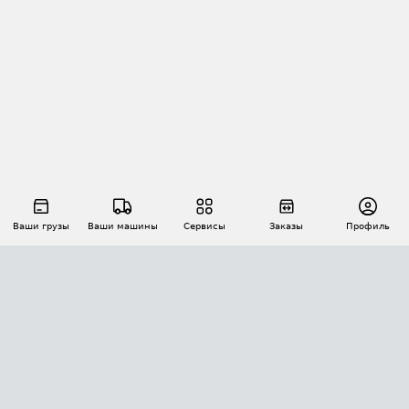
Ваши грузы
Ваши машины
Сервисы
Заказы
Профиль
АВТОМАТИЗАЦИЯ ПЕРЕВОЗОК
Площадки
Заказы
Торги
Тендеры
АТИ-Доки
GPS-мониторинг
АТИ Мессенджер
Цепочки грузов
API ATI.SU