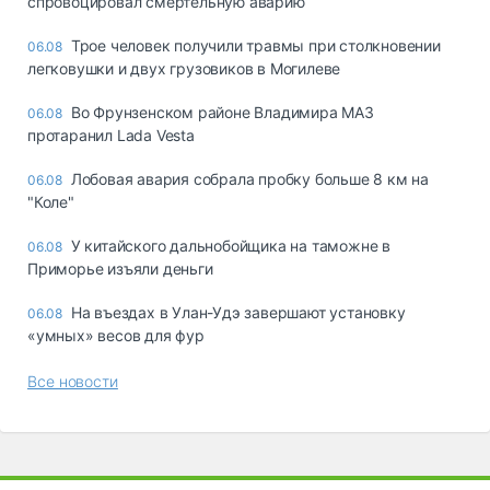
спровоцировал смертельную аварию
Трое человек получили травмы при столкновении
06.08
легковушки и двух грузовиков в Могилеве
Во Фрунзенском районе Владимира МАЗ
06.08
протаранил Lada Vesta
Лобовая авария собрала пробку больше 8 км на
06.08
"Коле"
У китайского дальнобойщика на таможне в
06.08
Приморье изъяли деньги
Ha въeздax в Улaн-Удэ зaвepшaют ycтaнoвкy
06.08
«yмныx» вecoв для фyp
Все новости