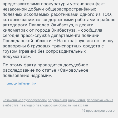
представителями прокуратуры установлен факт
незаконной добычи общераспространённых
полезных ископаемых работниками одного из ТОО,
которые занимаются дорожными работами в районе
автодороги Павлодар-Экибастуз, в десяти
километрах от города Экибастуза, - сообщила
сегодня пресс-служба департамента полиции
Павлодарской области. - На штрафную автостоянку
водворены 6 грузовых транспортных средств с
грузом (гравий) без сопроводительных
документов».
По этому факту проводится досудебное
расследование по статье «Самовольное
пользование недрами».
www.inform.kz
незаконные грузоперевозки
задержания
нарушения
перевозка камня
экибастуз
павлодар
павлодарская область
казахстан
16 просмотров всего.