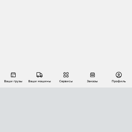
Ваши грузы
Ваши машины
Сервисы
Заказы
Профиль
АВТОМАТИЗАЦИЯ ПЕРЕВОЗОК
Площадки
Заказы
Торги
Тендеры
АТИ-Доки
GPS-мониторинг
АТИ Мессенджер
Цепочки грузов