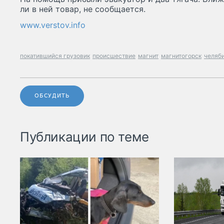
ли в ней товар, не сообщается.
www.verstov.info
покатившийся грузовик
происшествие
магнит
магнитогорск
челяб
ОБСУДИТЬ
Публикации по теме