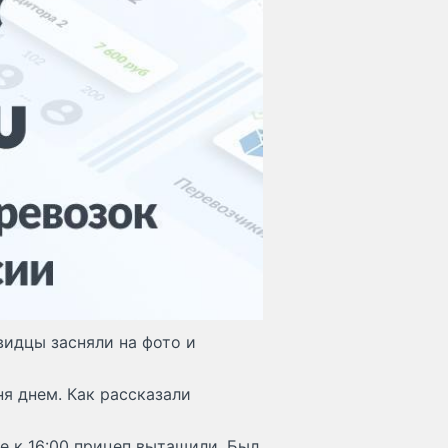
видцы засняли на фото и
я днем. Как рассказали
е к 16:00 прицеп вытащили. Был