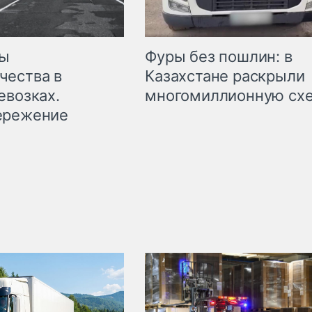
мы
Фуры без пошлин: в
чества в
Казахстане раскрыли
евозках.
многомиллионную сх
ережение