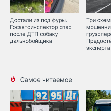
Три схе
Достали из под фуры.
мошенни
Госавтоинспектор спас
грузопер
после ДТП собаку
Предост
дальнобойщика
эксперта
Самое читаемое