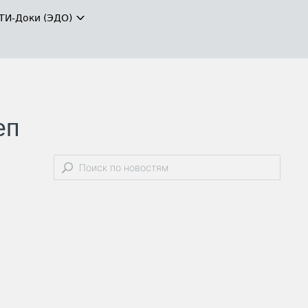
ТИ-Доки (ЭДО)
еп