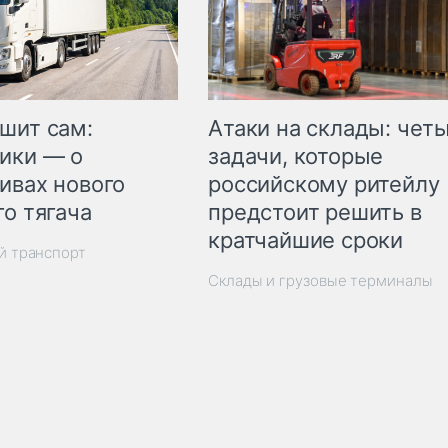
шит сам:
Атаки на склады: чет
ики — о
задачи, которые
ивах нового
российскому ритейлу
го тягача
предстоит решить в
кратчайшие сроки
й транспорт
Склады и грузовые терминалы