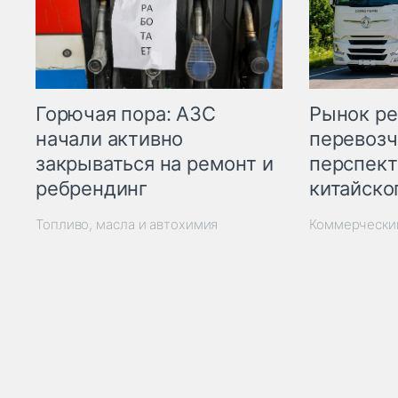
Горючая пора: АЗС
Рынок ре
начали активно
перевозч
закрываться на ремонт и
перспект
ребрендинг
китайско
Топливо, масла и автохимия
Коммерчески