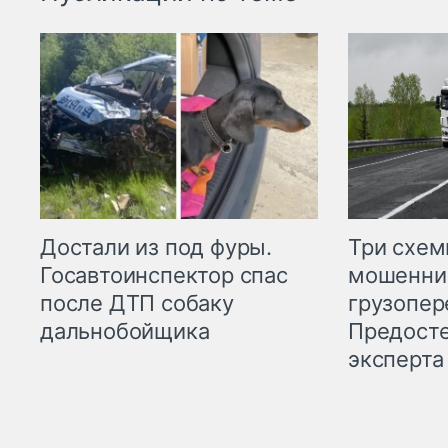
Три схе
Достали из под фуры.
мошенни
Госавтоинспектор спас
грузопер
после ДТП собаку
Предост
дальнобойщика
эксперта