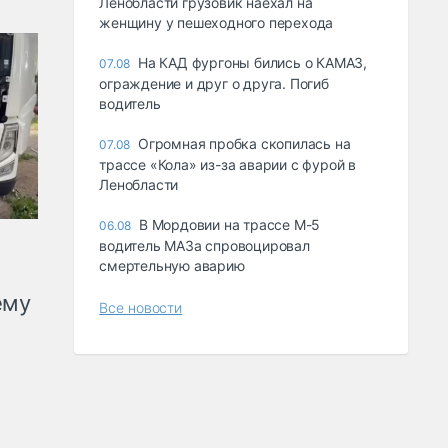
Ленобласти грузовик наехал на
женщину у пешеходного перехода
На КАД фургоны бились о КАМАЗ,
07.08
ограждение и друг о друга. Погиб
водитель
Огромная пробка скопилась на
07.08
трассе «Кола» из-за аварии с фурой в
Ленобласти
В Мордовии на трассе М-5
06.08
водитель МАЗа спровоцировал
смертельную аварию
ему
Все новости