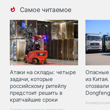
Самое читаемое
Опасные
Атаки на склады: четыре
из Китая.
задачи, которые
отозвали
российскому ритейлу
Dongfeng
предстоит решить в
кратчайшие сроки
Коммерчески
Склады и грузовые терминалы