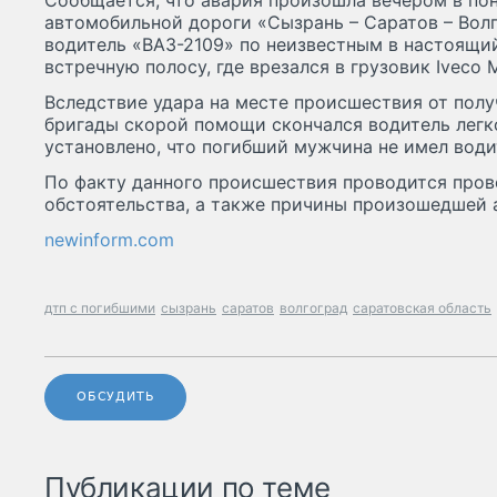
Сообщается, что авария произошла вечером в поне
автомобильной дороги «Сызрань – Саратов – Волг
водитель «ВАЗ-2109» по неизвестным в настоящи
встречную полосу, где врезался в грузовик Iveco M
Вследствие удара на месте происшествия от пол
бригады скорой помощи скончался водитель легк
установлено, что погибший мужчина не имел води
По факту данного происшествия проводится пров
обстоятельства, а также причины произошедшей 
newinform.com
дтп с погибшими
сызрань
саратов
волгоград
саратовская область
ОБСУДИТЬ
Публикации по теме