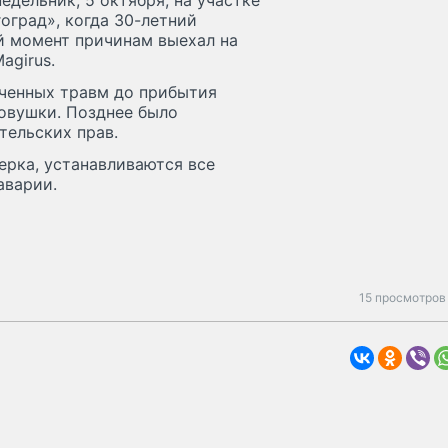
дельник, 5 октября, на участке
оград», когда 30-летний
й момент причинам выехал на
agirus.
ученных травм до прибытия
овушки. Позднее было
тельских прав.
ерка, устанавливаются все
аварии.
15 просмотров