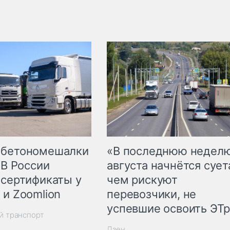
 бетономешалки
«В последнюю недел
 В России
августа начнётся суета
 сертификаты у
чем рискуют
 и Zoomlion
перевозчики, не
успевшие освоить ЭТ
й транспорт
Дзен