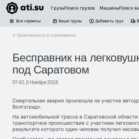
Грузы
Поиск грузов
Машины
Поиск м
Все сервисы
Ваши грузы
Добавить груз
← Безопасность и страхование
Бесправник на легковуш
под Саратовом
07:42, 6 Ноября 2018
Смертельная авария произошла на участке автод
Волгоград».
На автомобильной трассе в Саратовской област
транспортное происшествие с участием легкового
результате которого один человек получил несо