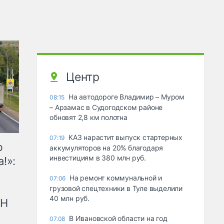
Центр
На автодороге Владимир – Муром
08:15
– Арзамас в Судогодском районе
обновят 2,8 км полотна
КАЗ нарастит выпуск стартерных
07:19
ю
аккумуляторов на 20% благодаря
инвестициям в 380 млн руб.
!»:
На ремонт коммунальной и
07:06
грузовой спецтехники в Туле выделили
40 млн руб.
рН
В Ивановской области на год
07.08