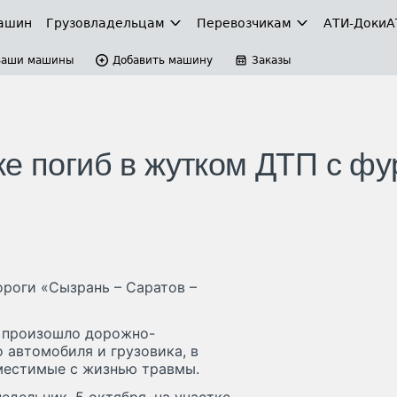
ашин
Грузовладельцам
Перевозчикам
АТИ-Доки
А
Ваши машины
Добавить машину
Заказы
ке погиб в жутком ДТП с фу
ороги «Сызрань – Саратов –
и произошло дорожно-
 автомобиля и грузовика, в
вместимые с жизнью травмы.