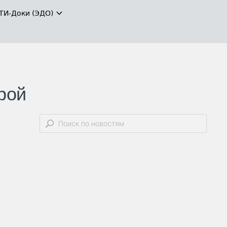
ТИ-Доки (ЭДО)
рой