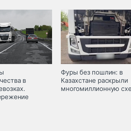
мы
Фуры без пошлин: в
чества в
Казахстане раскрыли
евозках.
многомиллионную сх
ережение