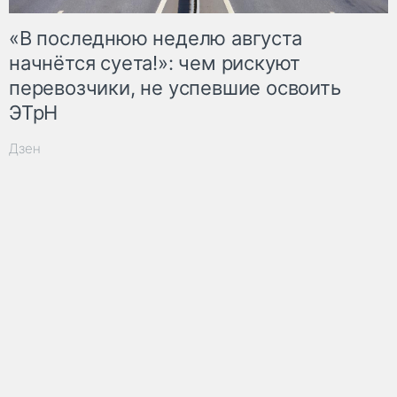
«В последнюю неделю августа
начнётся суета!»: чем рискуют
перевозчики, не успевшие освоить
ЭТрН
Дзен