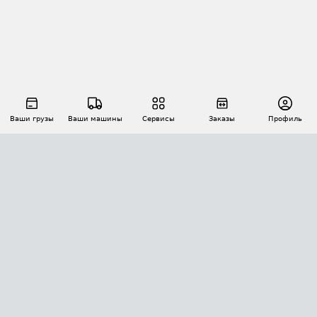
Ваши грузы
Ваши машины
Сервисы
Заказы
Профиль
АВТОМАТИЗАЦИЯ ПЕРЕВОЗОК
Площадки
Заказы
Торги
Тендеры
АТИ-Доки
GPS-мониторинг
АТИ Мессенджер
Цепочки грузов
API ATI.SU
ПОЛЕЗНОЕ
Расчет расстояний