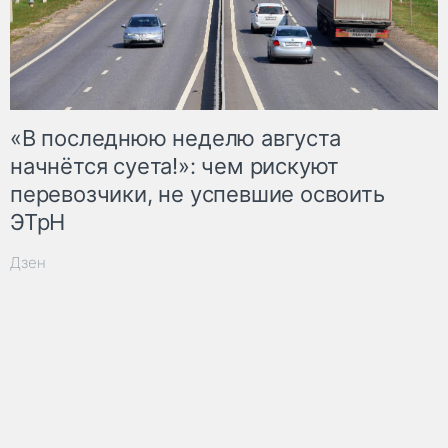
«В последнюю неделю августа
начнётся суета!»: чем рискуют
перевозчики, не успевшие освоить
ЭТрН
Дзен