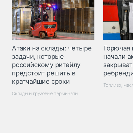
Горючая 
Атаки на склады: четыре
начали а
задачи, которые
закрыват
российскому ритейлу
ребренд
предстоит решить в
кратчайшие сроки
Топливо, мас
Склады и грузовые терминалы