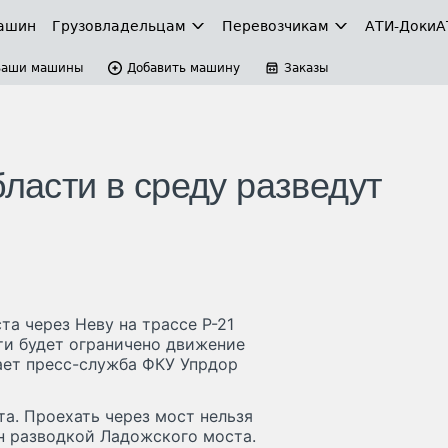
ашин
Грузовладельцам
Перевозчикам
АТИ-Доки
А
Ваши машины
Добавить машину
Заказы
бласти в среду разведут
та через Неву на трассе Р-21
ти будет ограничено движение
щает пресс-служба ФКУ Упрдор
а. Проехать через мост нельзя
лен разводкой Ладожского моста.