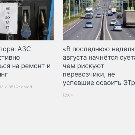
пора: АЗС
«В последнюю недел
ктивно
августа начнётся суета
ься на ремонт и
чем рискуют
инг
перевозчики, не
успевшие освоить ЭТ
ла и автохимия
Дзен