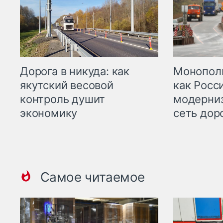
Дорога в никуда: как
Монополи
якутский весовой
как Росс
контроль душит
модерни
экономику
сеть дор
Самое читаемое