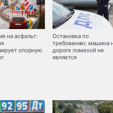
Остановка по
я на асфальт:
требованию: машина 
ия
дороге помехой не
зирует опорную
является
ог