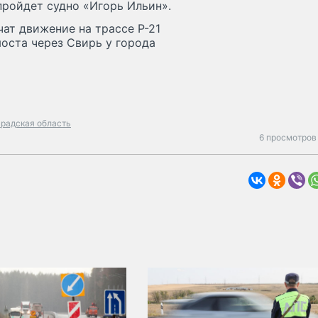
пройдет судно «Игорь Ильин».
чат движение на трассе Р-21
моста через Свирь у города
радская область
6 просмотров