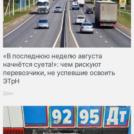
«В последнюю неделю августа
начнётся суета!»: чем рискуют
перевозчики, не успевшие освоить
ЭТрН
Дзен