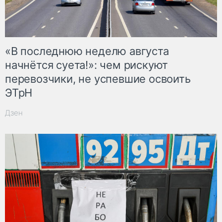
«В последнюю неделю августа
начнётся суета!»: чем рискуют
перевозчики, не успевшие освоить
ЭТрН
Дзен