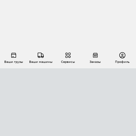
Ваши грузы
Ваши машины
Сервисы
Заказы
Профиль
АВТОМАТИЗАЦИЯ ПЕРЕВОЗОК
Площадки
Заказы
Торги
Тендеры
АТИ-Доки
GPS-мониторинг
АТИ Мессенджер
Цепочки грузов
API ATI.SU
ПОЛЕЗНОЕ