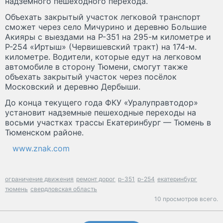
надземного пешеходного перехода.
Объехать закрытый участок легковой транспорт
сможет через село Мичурино и деревню Большие
Акияры с выездами на Р-351 на 295-м километре и
Р-254 «Иртыш» (Червишевский тракт) на 174-м.
километре. Водители, которые едут на легковом
автомобиле в сторону Тюмени, смогут также
объехать закрытый участок через посёлок
Московский и деревню Дербыши.
До конца текущего года ФКУ «Уралуправтодор»
установит надземные пешеходные переходы на
восьми участках трассы Екатеринбург — Тюмень в
Тюменском районе.
www.znak.com
ограничение движения
ремонт дорог
р-351
р-254
екатеринбург
тюмень
свердловская область
10 просмотров всего.