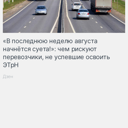
«В последнюю неделю августа
начнётся суета!»: чем рискуют
перевозчики, не успевшие освоить
ЭТрН
Дзен