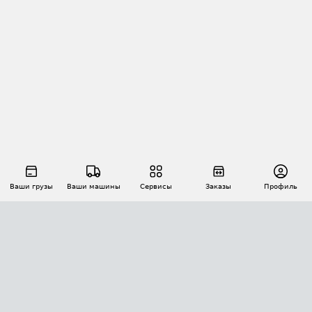
Ваши грузы
Ваши машины
Сервисы
Заказы
Профиль
АВТОМАТИЗАЦИЯ ПЕРЕВОЗОК
Площадки
Заказы
Торги
Тендеры
АТИ-Доки
GPS-мониторинг
АТИ Мессенджер
Цепочки грузов