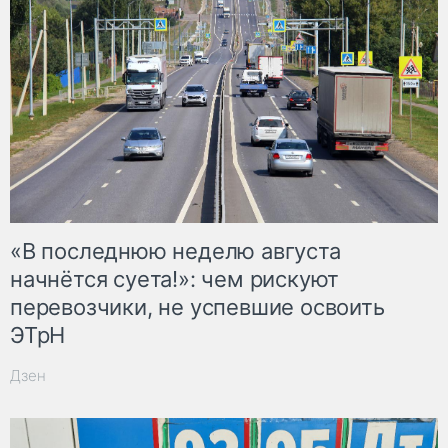
«В последнюю неделю августа
начнётся суета!»: чем рискуют
перевозчики, не успевшие освоить
ЭТрН
Дзен