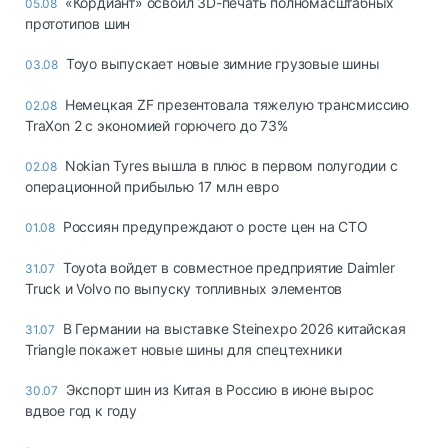
«Кордиант» освоил 3D-печать полномасштабных
05.08
прототипов шин
Toyo выпускает новые зимние грузовые шины
03.08
Немецкая ZF презентовала тяжелую трансмиссию
02.08
TraXon 2 с экономией горючего до 73%
Nokian Tyres вышла в плюс в первом полугодии с
02.08
операционной прибылью 17 млн евро
Россиян предупреждают о росте цен на СТО
01.08
Toyota войдет в совместное предприятие Daimler
31.07
Truck и Volvo по выпуску топливных элементов
В Германии на выставке Steinexpo 2026 китайская
31.07
Triangle покажет новые шины для спецтехники
Экспорт шин из Китая в Россию в июне вырос
30.07
вдвое год к году