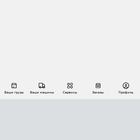
Ваши грузы
Ваши машины
Сервисы
Заказы
Профиль
АВТОМАТИЗАЦИЯ ПЕРЕВОЗОК
Площадки
Заказы
Торги
Тендеры
АТИ-Доки