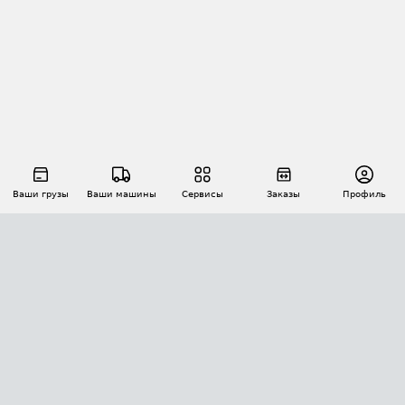
Ваши грузы
Ваши машины
Сервисы
Заказы
Профиль
АВТОМАТИЗАЦИЯ ПЕРЕВОЗОК
Площадки
Заказы
Торги
Тендеры
АТИ-Доки
GPS-мониторинг
АТИ Мессенджер
Цепочки грузов
API ATI.SU