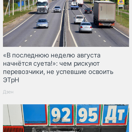
«В последнюю неделю августа
начнётся суета!»: чем рискуют
перевозчики, не успевшие освоить
ЭТрН
Дзен