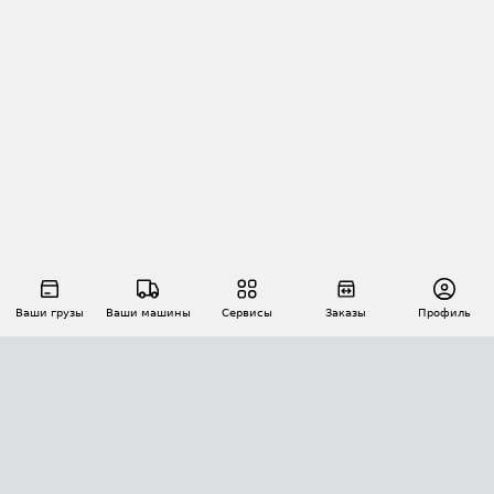
Ваши грузы
Ваши машины
Сервисы
Заказы
Профиль
АВТОМАТИЗАЦИЯ ПЕРЕВОЗОК
Площадки
Заказы
Торги
Тендеры
АТИ-Доки