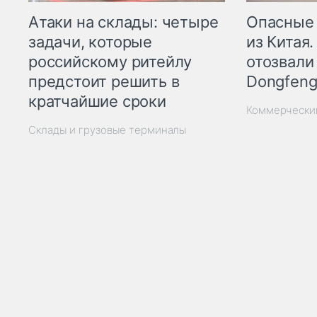
Опасные
Атаки на склады: четыре
из Китая.
задачи, которые
отозвали
российскому ритейлу
Dongfeng
предстоит решить в
кратчайшие сроки
Коммерчески
Склады и грузовые терминалы