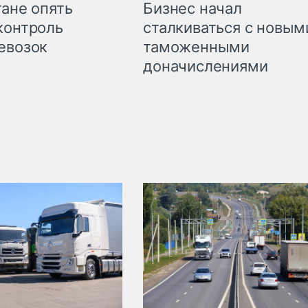
Бизнес начал
тане опять
сталкиваться с новым
контроль
таможенными
евозок
доначислениями