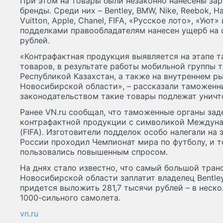
При этом на товары были незаконно нанесены за
бренды. Среди них – Bentley, BMW, Nike, Reebok, Ha
Vuitton, Apple, Chanel, FIFA, «Русское лото», «Уют
подделками правообладателям нанесен ущерб на 
рублей.
«Контрафактная продукция выявляется на этапе 
товаров, в результате работы мобильной группы 
Республикой Казахстан, а также на внутреннем р
Новосибирской области», – рассказали таможенни
законодательством такие товары подлежат унич
Ранее VN.ru сообщал, что таможенные органы за
контрафактной продукции с символикой Междун
(FIFA). Изготовители подделок особо налегали на э
России проходил Чемпионат мира по футболу, и т
пользовались повышенным спросом.
На днях стало известно, что самый большой тран
Новосибирской области заплатит владелец Bentley
придется выложить 281,7 тысячи рублей – в неско
1000-сильного самолета.
vn.ru