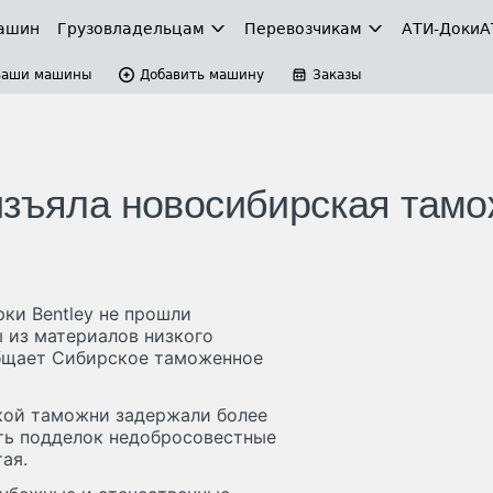
ашин
Грузовладельцам
Перевозчикам
АТИ-Доки
А
Ваши машины
Добавить машину
Заказы
изъяла новосибирская там
ки Bentley не прошли
 из материалов низкого
общает Сибирское таможенное
ской таможни задержали более
ть подделок недобросовестные
ая.