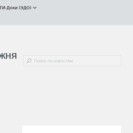
ТИ-Доки (ЭДО)
ожня