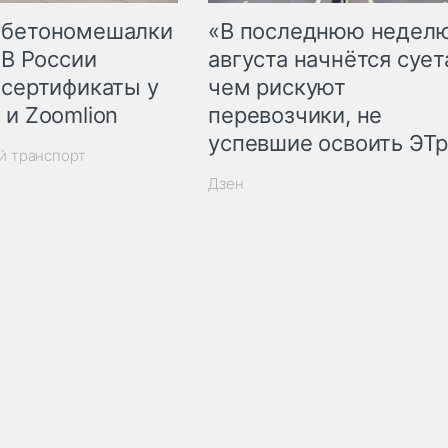
 бетономешалки
«В последнюю недел
 В России
августа начнётся суета
 сертификаты у
чем рискуют
 и Zoomlion
перевозчики, не
успевшие освоить ЭТ
й транспорт
Дзен