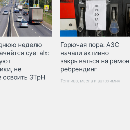
Горючая пора: АЗС
еднюю неделю
начали активно
ачнётся суета!»:
закрываться на ремон
куют
ребрендинг
ики, не
 освоить ЭТрН
Топливо, масла и автохимия