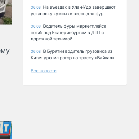
Ha въeздax в Улaн-Удэ зaвepшaют
06.08
ycтaнoвкy «yмныx» вecoв для фyp
Водитель фуры маркетплейса
06.08
погиб под Екатеринбургом в ДТП с
дорожной техникой
ему
В Бурятии водитель грузовика из
06.08
Китая уронил ротор на трассу «Байкал»
Все новости