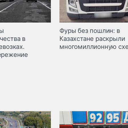
мы
Фуры без пошлин: в
чества в
Казахстане раскрыли
евозках.
многомиллионную сх
ережение