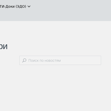
ТИ-Доки (ЭДО)
ри