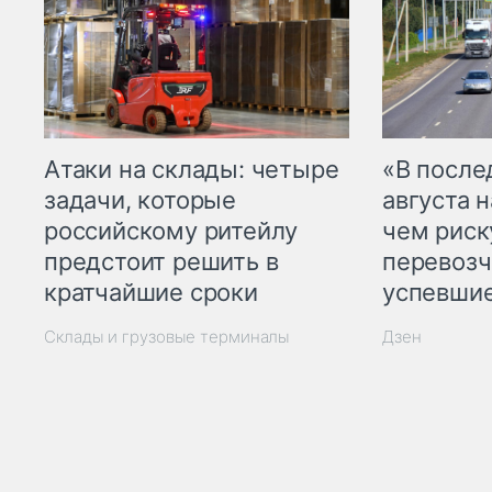
Атаки на склады: четыре
«В посл
задачи, которые
августа н
российскому ритейлу
чем рис
предстоит решить в
перевозч
кратчайшие сроки
успевшие
Склады и грузовые терминалы
Дзен