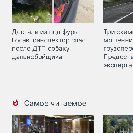
Три схе
Достали из под фуры.
мошенни
Госавтоинспектор спас
грузопер
после ДТП собаку
Предост
дальнобойщика
эксперта
Самое читаемое