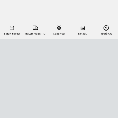
Ваши грузы
Ваши машины
Сервисы
Заказы
Профиль
АВТОМАТИЗАЦИЯ ПЕРЕВОЗОК
Площадки
Заказы
Торги
Тендеры
АТИ-Доки
GPS-мониторинг
АТИ Мессенджер
Цепочки грузов
API ATI.SU
ПОЛЕЗНОЕ
Расчет расстояний
БЕЗОПАСНОСТЬ
Академия ATI.SU
ATI.SU о безопасности