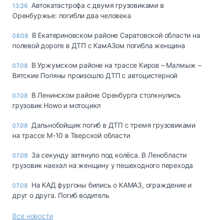
Автокатастрофа с двумя грузовиками в
13:36
Оренбуржье: погибли два человека
В Екатериновском районе Саратовской области на
08:08
полевой дороге в ДТП с КамАЗом погибла женщина
В Уржумском районе на трассе Киров – Малмыж –
07.08
Вятские Поляны произошло ДТП с автоцистерной
В Ленинском районе Оренбурга столкнулись
07.08
грузовик Howo и мотоцикл
Дальнобойщик погиб в ДТП с тремя грузовиками
07.08
на трассе М-10 в Тверской области
За секунду затянуло под колёса. В Ленобласти
07.08
грузовик наехал на женщину у пешеходного перехода
На КАД фургоны бились о КАМАЗ, ограждение и
07.08
друг о друга. Погиб водитель
Все новости