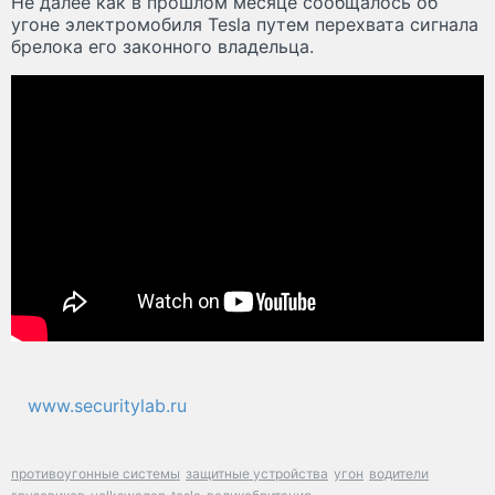
Не далее как в прошлом месяце сообщалось об
угоне электромобиля Tesla путем перехвата сигнала
брелока его законного владельца.
www.securitylab.ru
противоугонные системы
защитные устройства
угон
водители