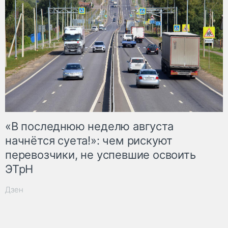
«В последнюю неделю августа
начнётся суета!»: чем рискуют
перевозчики, не успевшие освоить
ЭТрН
Дзен