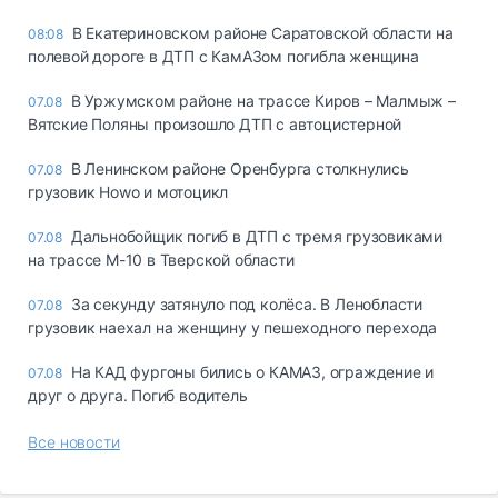
В Екатериновском районе Саратовской области на
08:08
полевой дороге в ДТП с КамАЗом погибла женщина
В Уржумском районе на трассе Киров – Малмыж –
07.08
Вятские Поляны произошло ДТП с автоцистерной
В Ленинском районе Оренбурга столкнулись
07.08
грузовик Howo и мотоцикл
Дальнобойщик погиб в ДТП с тремя грузовиками
07.08
на трассе М-10 в Тверской области
За секунду затянуло под колёса. В Ленобласти
07.08
грузовик наехал на женщину у пешеходного перехода
На КАД фургоны бились о КАМАЗ, ограждение и
07.08
друг о друга. Погиб водитель
Все новости