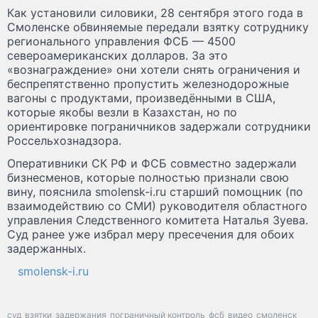
Как установили силовики, 28 сентября этого года в
Смоленске обвиняемые передали взятку сотруднику
регионального управления ФСБ — 4500
североамериканских долларов. За это
«вознаграждение» они хотели снять ограничения и
беспрепятственно пропустить железнодорожные
вагоны с продуктами, произведёнными в США,
которые якобы везли в Казахстан, но по
ориентировке пограничников задержали сотрудники
Россельхознадзора.
Оперативники СК РФ и ФСБ совместно задержали
бизнесменов, которые полностью признали свою
вину, пояснила smolensk-i.ru старший помощник (по
взаимодействию со СМИ) руководителя областного
управления Следственного комитета Наталья Зуева.
Суд ранее уже избрал меру пресечения для обоих
задержанных.
smolensk-i.ru
суд
взятки
задержания
пограничный контроль
фсб
видео
смоленск