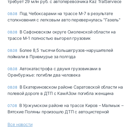
требует 29 млн руб. с автоперевозчика Kaz TralServiece
Под Чебоксарами на трассе М-7 в результате
08.08
столкновения с легковым авто перевернулась "Газель"
В Сафоновском округе Смоленской области на
08.08
трассе М-1 полностью выгорел грузовик
Более 8,5 тысячи большегрузов-нарушителей
08.08
поймали в Приамурье за полгода
Автокатастрофа с двумя грузовиками в
08.08
Оренбуржье: погибли два человека
В Екатериновском районе Саратовской области на
08.08
полевой дороге в ДТП с КамАЗом погибла женщина
В Уржумском районе на трассе Киров – Малмыж –
07.08
Вятские Поляны произошло ДТП с автоцистерной
Все новости