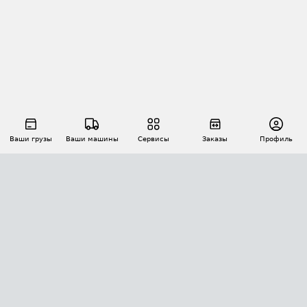
Ваши грузы
Ваши машины
Сервисы
Заказы
Профиль
АВТОМАТИЗАЦИЯ ПЕРЕВОЗОК
Площадки
Заказы
Торги
Тендеры
АТИ-Доки
GPS-мониторинг
АТИ Мессенджер
Цепочки грузов
API ATI.SU
ПОЛЕЗНОЕ