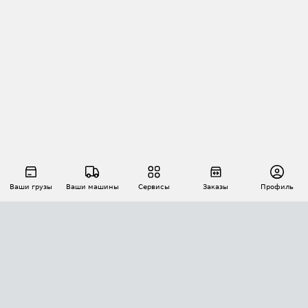
Ваши грузы
Ваши машины
Сервисы
Заказы
Профиль
АВТОМАТИЗАЦИЯ ПЕРЕВОЗОК
Площадки
Заказы
Торги
Тендеры
АТИ-Доки
GPS-мониторинг
АТИ Мессенджер
Цепочки грузов