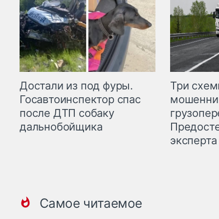
Три схе
Достали из под фуры.
мошенни
Госавтоинспектор спас
грузопер
после ДТП собаку
Предост
дальнобойщика
эксперта
Самое читаемое