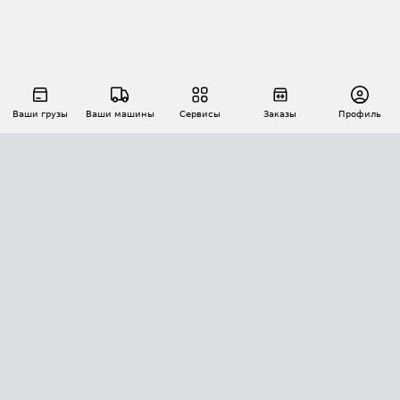
Ваши грузы
Ваши машины
Сервисы
Заказы
Профиль
АВТОМАТИЗАЦИЯ ПЕРЕВОЗОК
Площадки
Заказы
Торги
Тендеры
АТИ-Доки
GPS-мониторинг
АТИ Мессенджер
Цепочки грузов
API ATI.SU
ПОЛЕЗНОЕ
Расчет расстояний
БЕЗОПАСНОСТЬ
Академия ATI.SU
ATI.SU о безопасности