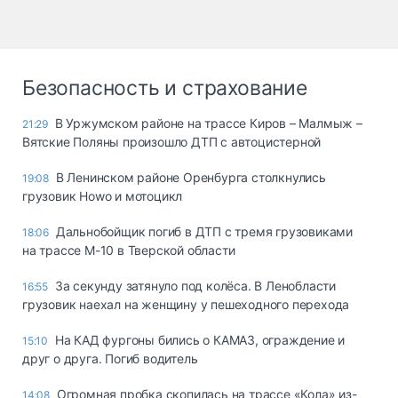
Безопасность и страхование
В Уржумском районе на трассе Киров – Малмыж –
21:29
Вятские Поляны произошло ДТП с автоцистерной
В Ленинском районе Оренбурга столкнулись
19:08
грузовик Howo и мотоцикл
Дальнобойщик погиб в ДТП с тремя грузовиками
18:06
на трассе М-10 в Тверской области
За секунду затянуло под колёса. В Ленобласти
16:55
грузовик наехал на женщину у пешеходного перехода
На КАД фургоны бились о КАМАЗ, ограждение и
15:10
друг о друга. Погиб водитель
Огромная пробка скопилась на трассе «Кола» из-
14:08