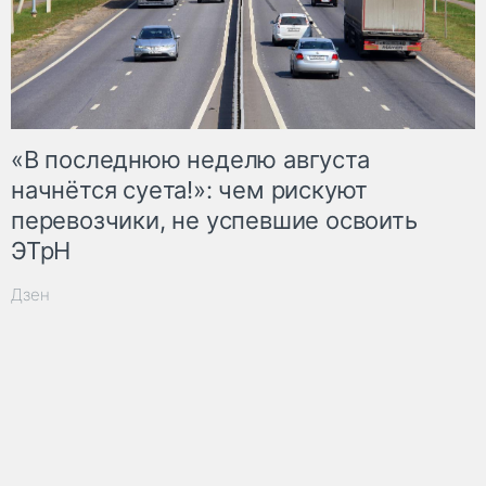
«В последнюю неделю августа
начнётся суета!»: чем рискуют
перевозчики, не успевшие освоить
ЭТрН
Дзен