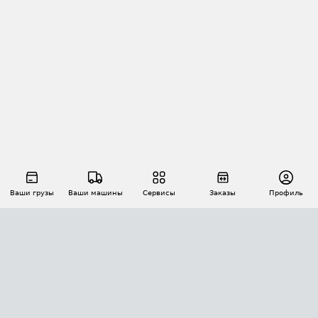
Ваши грузы
Ваши машины
Сервисы
Заказы
Профиль
АВТОМАТИЗАЦИЯ ПЕРЕВОЗОК
Площадки
Заказы
Торги
Тендеры
АТИ-Доки
GPS-мониторинг
АТИ Мессенджер
Цепочки грузов