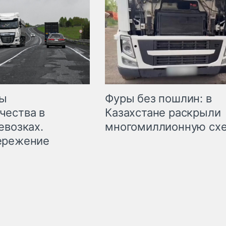
мы
Фуры без пошлин: в
чества в
Казахстане раскрыли
евозках.
многомиллионную сх
ережение