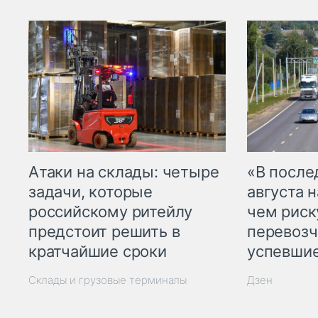
Атаки на склады: четыре
«В посл
задачи, которые
августа н
российскому ритейлу
чем рис
предстоит решить в
перевозч
кратчайшие сроки
успевшие
Склады и грузовые терминалы
Дзен