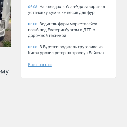
Ha въeздax в Улaн-Удэ зaвepшaют
06.08
ycтaнoвкy «yмныx» вecoв для фyp
Водитель фуры маркетплейса
06.08
погиб под Екатеринбургом в ДТП с
дорожной техникой
В Бурятии водитель грузовика из
06.08
Китая уронил ротор на трассу «Байкал»
Все новости
ему