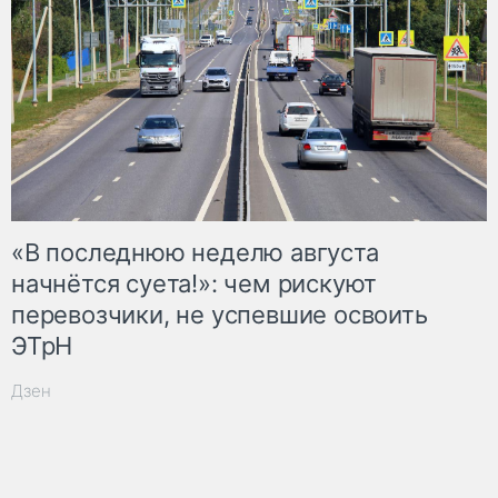
«В последнюю неделю августа
начнётся суета!»: чем рискуют
перевозчики, не успевшие освоить
ЭТрН
Дзен