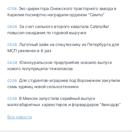
Экс-директора Онежского тракторного завода в
07.08
Карелии посмертно наградили орденом "Сампо"
За счет сильного второго квартала Caterpillar
06.08
повысил ожидания по годовой выручке
Льготный заём на спецтехнику из Петербурга для
05.08
МСП увеличен в 6 раз
Южноуральское предприятие освоило выпуск
04.08
нового полуприцепа-тяжеловоза
Для студентов-аграриев под Воронежем закупили
02.08
семь единиц новой сельхозтехники
В Минске запустили серийный выпуск
02.08
малогабаритных харвестеров и форвардеров "Амкодор"
Все новости