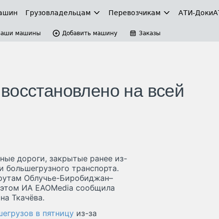
ашин
Грузовладельцам
Перевозчикам
АТИ-Доки
А
Ваши машины
Добавить машину
Заказы
восстановлено на всей
ные дороги, закрытые ранее из-
и большегрузного транспорта.
рутам Облучье-Биробиджан–
 этом ИА EAOMedia сообщила
на Ткачёва.
шегрузов в пятницу
из-за