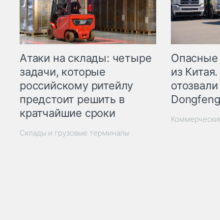
Опасные
Атаки на склады: четыре
из Китая.
задачи, которые
отозвали
российскому ритейлу
Dongfeng
предстоит решить в
кратчайшие сроки
Коммерчески
Склады и грузовые терминалы