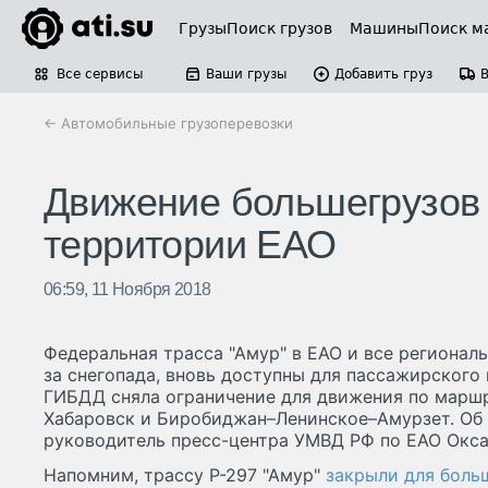
Грузы
Поиск грузов
Машины
Поиск м
Все сервисы
Ваши грузы
Добавить груз
← Автомобильные грузоперевозки
Движение большегрузов 
территории ЕАО
06:59, 11 Ноября 2018
Федеральная трасса "Амур" в ЕАО и все региональ
за снегопада, вновь доступны для пассажирского 
ГИБДД сняла ограничение для движения по марш
Хабаровск и Биробиджан–Ленинское–Амурзет. Об
руководитель пресс-центра УМВД РФ по ЕАО Окса
Напомним, трассу Р-297 "Амур"
закрыли для боль