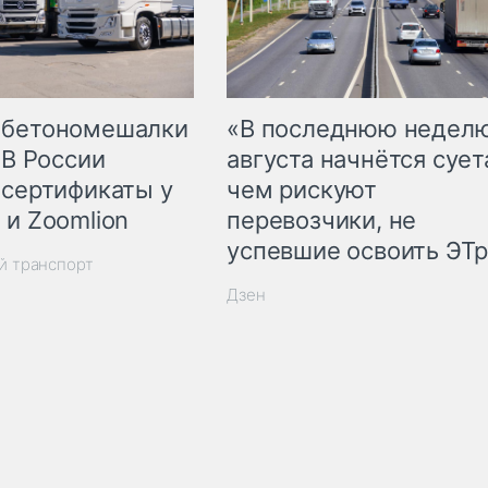
 бетономешалки
«В последнюю недел
 В России
августа начнётся суета
 сертификаты у
чем рискуют
 и Zoomlion
перевозчики, не
успевшие освоить ЭТ
й транспорт
Дзен