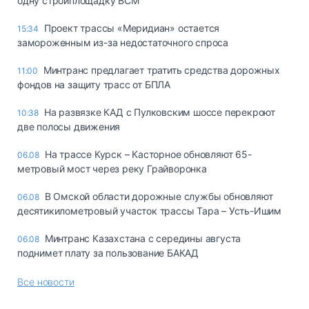
одну стройплощадку ВСМ
Проект трассы «Меридиан» остается
15:34
замороженным из-за недостаточного спроса
Минтранс предлагает тратить средства дорожных
11:00
фондов на защиту трасс от БПЛА
На развязке КАД с Пулковским шоссе перекроют
10:38
две полосы движения
На трассе Курск – Касторное обновляют 65-
06.08
метровый мост через реку Грайворонка
В Омской области дорожные службы обновляют
06.08
десятикилометровый участок трассы Тара – Усть-Ишим
Минтранс Казахстана с середины августа
06.08
поднимет плату за пользование БАКАД
Все новости