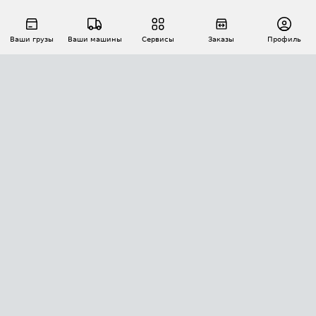
Ваши грузы
Ваши машины
Сервисы
Заказы
Профиль
АВТОМАТИЗАЦИЯ ПЕРЕВОЗОК
Площадки
Заказы
Торги
Тендеры
АТИ-Доки
GPS-мониторинг
АТИ Мессенджер
Цепочки грузов
API ATI.SU
ПОЛЕЗНОЕ
Расчет расстояний
БЕЗОПАСНОСТЬ
Академия ATI.SU
ATI.SU о безопасности
Звезды ATI.SU на вашем сайте
КОНТАКТЫ И ТАРИФЫ
Памятка по проверке контрагентов
Индекс ATI.SU FTL РФ
О системе ATI.SU
Светофор+
Средние ставки
ИНФОРМАЦИЯ
Контактная информация