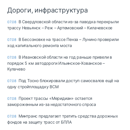
Дороги, инфраструктура
В Свердловской области из-за паводка перекрыли
07.08
трассу Невьянск – Реж – Артемовский – Килачевское
В Бессоновке на трассе Пенза – Лунино проверили
07.08
ход капитального ремонта моста
В Ивановской области на год раньше привели в
07.08
порядок 5 км автодороги Ильинское-Хованское –
Кулачево
Под Тосно блокировали доступ самосвалов ещё на
07.08
одну стройплощадку ВСМ
Проект трассы «Меридиан» остается
07.08
замороженным из-за недостаточного спроса
Минтранс предлагает тратить средства дорожных
07.08
фондов на защиту трасс от БПЛА