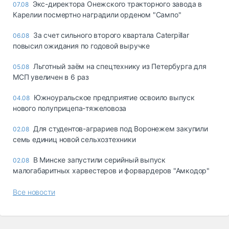
Экс-директора Онежского тракторного завода в
07.08
Карелии посмертно наградили орденом "Сампо"
За счет сильного второго квартала Caterpillar
06.08
повысил ожидания по годовой выручке
Льготный заём на спецтехнику из Петербурга для
05.08
МСП увеличен в 6 раз
Южноуральское предприятие освоило выпуск
04.08
нового полуприцепа-тяжеловоза
Для студентов-аграриев под Воронежем закупили
02.08
семь единиц новой сельхозтехники
В Минске запустили серийный выпуск
02.08
малогабаритных харвестеров и форвардеров "Амкодор"
Все новости