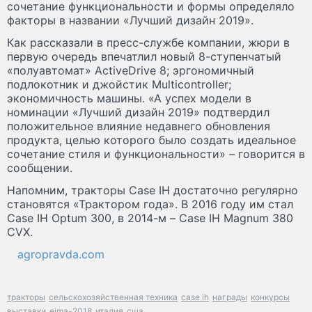
сочетание функциональности и формы определяло
факторы в названии «Лучший дизайн 2019».
Как рассказали в пресс-службе компании, жюри в
первую очередь впечатлил новый 8-ступенчатый
«полуавтомат» ActiveDrive 8; эргономичный
подлокотник и джойстик Multicontroller;
экономичность машины. «А успех модели в
номинации «Лучший дизайн 2019» подтвердил
положительное влияние недавнего обновления
продукта, целью которого было создать идеальное
сочетание стиля и функциональности» – говорится в
сообщении.
Напомним, тракторы Case IH достаточно регулярно
становятся «Трактором года». В 2016 году им стал
Case IH Optum 300, в 2014-м – Case IH Magnum 380
CVX.
agropravda.com
тракторы
сельскохозяйственная техника
case ih
награды
конкурсы
выставки
eima-2018
италия
сша