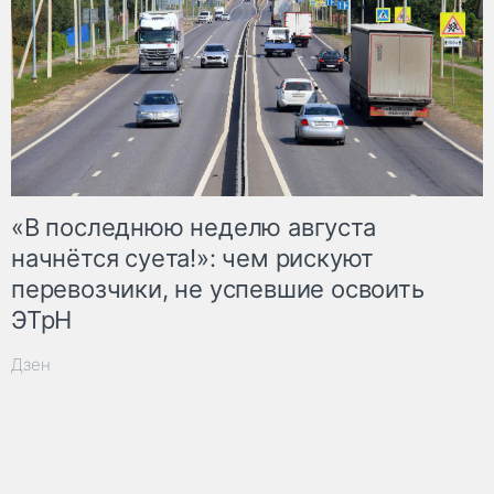
«В последнюю неделю августа
начнётся суета!»: чем рискуют
перевозчики, не успевшие освоить
ЭТрН
Дзен