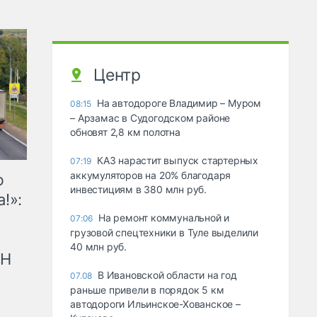
Центр
На автодороге Владимир – Муром
08:15
– Арзамас в Судогодском районе
обновят 2,8 км полотна
КАЗ нарастит выпуск стартерных
07:19
аккумуляторов на 20% благодаря
ю
инвестициям в 380 млн руб.
!»:
На ремонт коммунальной и
07:06
грузовой спецтехники в Туле выделили
40 млн руб.
рН
В Ивановской области на год
07.08
раньше привели в порядок 5 км
автодороги Ильинское-Хованское –