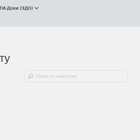
ТИ-Доки (ЭДО)
ту