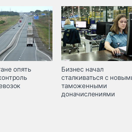
Бизнес начал
тане опять
сталкиваться с новым
контроль
таможенными
евозок
доначислениями