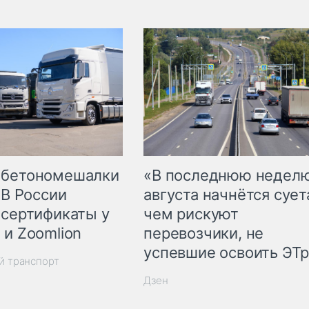
 бетономешалки
«В последнюю недел
 В России
августа начнётся суета
 сертификаты у
чем рискуют
 и Zoomlion
перевозчики, не
успевшие освоить ЭТ
й транспорт
Дзен