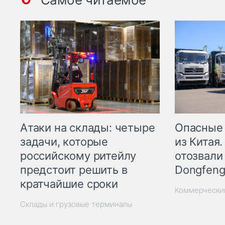
Опасные
Атаки на склады: четыре
из Китая.
задачи, которые
отозвали
российскому ритейлу
Dongfeng
предстоит решить в
кратчайшие сроки
Коммерчески
Склады и грузовые терминалы