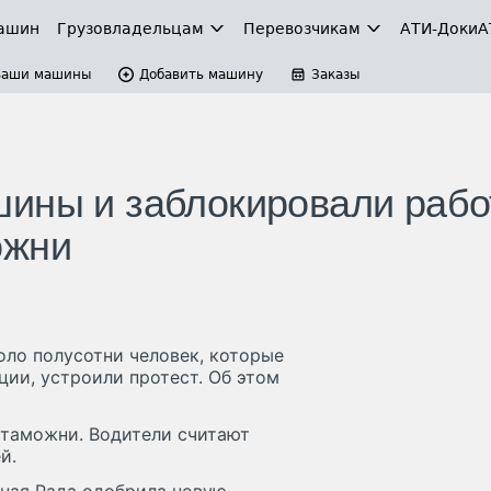
ашин
Грузовладельцам
Перевозчикам
АТИ-Доки
А
Ваши машины
Добавить машину
Заказы
ины и заблокировали рабо
ожни
оло полусотни человек, которые
ии, устроили протест. Об этом
 таможни. Водители считают
й.