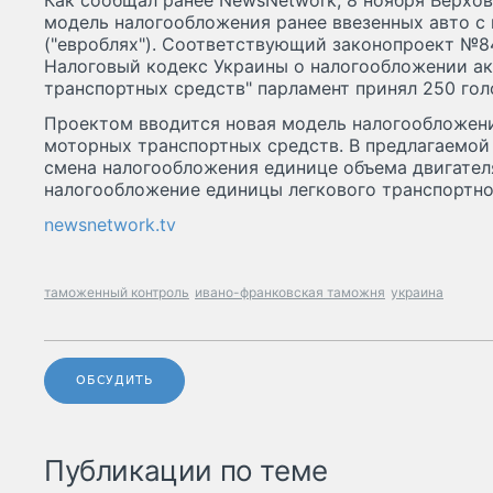
Как сообщал ранее NewsNetwork, 8 ноября Верхо
модель налогообложения ранее ввезенных авто с
("евроблях"). Соответствующий законопроект №8
Налоговый кодекс Украины о налогообложении а
транспортных средств" парламент принял 250 гол
Проектом вводится новая модель налогообложен
моторных транспортных средств. В предлагаемой
смена налогообложения единице объема двигател
налогообложение единицы легкового транспортно
newsnetwork.tv
таможенный контроль
ивано-франковская таможня
украина
ОБСУДИТЬ
Публикации по теме