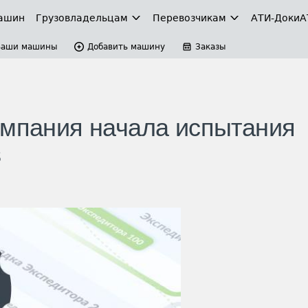
ашин
Грузовладельцам
Перевозчикам
АТИ-Доки
А
Ваши машины
Добавить машину
Заказы
омпания начала испытания
s