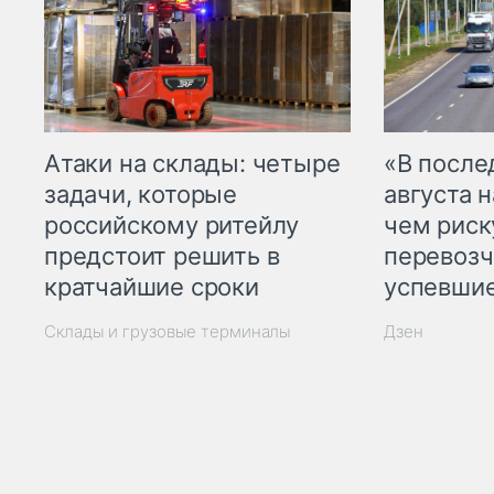
Атаки на склады: четыре
«В посл
задачи, которые
августа н
российскому ритейлу
чем рис
предстоит решить в
перевозч
кратчайшие сроки
успевшие
Склады и грузовые терминалы
Дзен