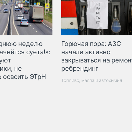
Горючая пора: АЗС
еднюю неделю
начали активно
ачнётся суета!»:
закрываться на ремон
куют
ребрендинг
ики, не
 освоить ЭТрН
Топливо, масла и автохимия