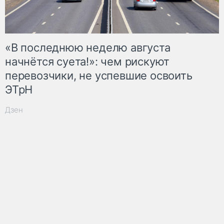
«В последнюю неделю августа
начнётся суета!»: чем рискуют
перевозчики, не успевшие освоить
ЭТрН
Дзен