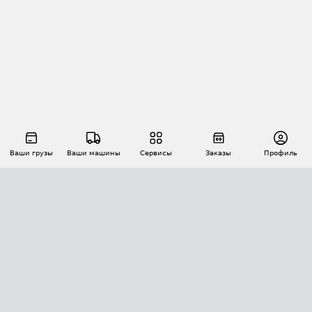
Ваши грузы
Ваши машины
Сервисы
Заказы
Профиль
АВТОМАТИЗАЦИЯ ПЕРЕВОЗОК
Площадки
Заказы
Торги
Тендеры
АТИ-Доки
GPS-мониторинг
АТИ Мессенджер
Цепочки грузов
API ATI.SU