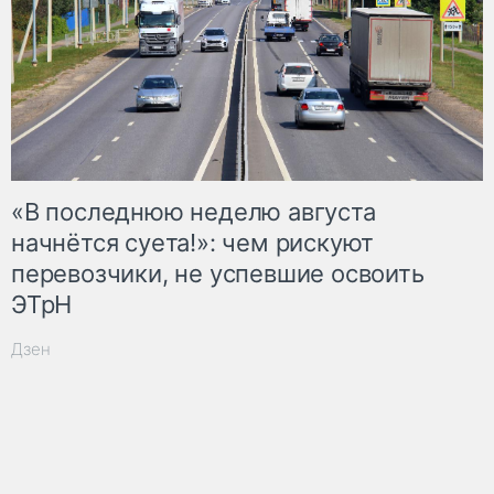
«В последнюю неделю августа
начнётся суета!»: чем рискуют
перевозчики, не успевшие освоить
ЭТрН
Дзен