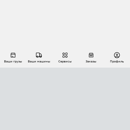
Ваши грузы
Ваши машины
Сервисы
Заказы
Профиль
АВТОМАТИЗАЦИЯ ПЕРЕВОЗОК
Площадки
Заказы
Торги
Тендеры
АТИ-Доки
GPS-мониторинг
АТИ Мессенджер
Цепочки грузов
API ATI.SU
ПОЛЕЗНОЕ