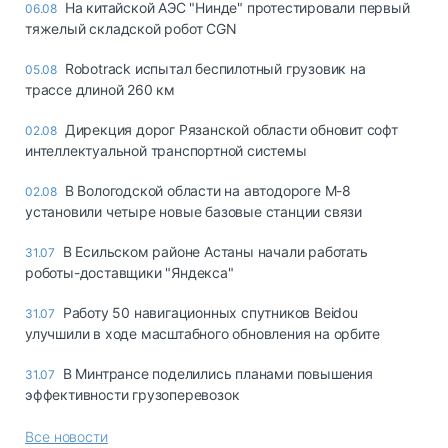
На китайской АЭС "Нинде" протестировали первый
06.08
тяжелый складской робот CGN
Robotrack испытал беспилотный грузовик на
05.08
трассе длиной 260 км
Дирекция дорог Рязанской области обновит софт
02.08
интеллектуальной транспортной системы
В Вологодской области на автодороге М-8
02.08
установили четыре новые базовые станции связи
В Есильском районе Астаны начали работать
31.07
роботы-доставщики "Яндекса"
Работу 50 навигационных спутников Beidou
31.07
улучшили в ходе масштабного обновления на орбите
В Минтрансе поделились планами повышения
31.07
эффективности грузоперевозок
Все новости