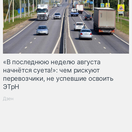
«В последнюю неделю августа
начнётся суета!»: чем рискуют
перевозчики, не успевшие освоить
ЭТрН
Дзен