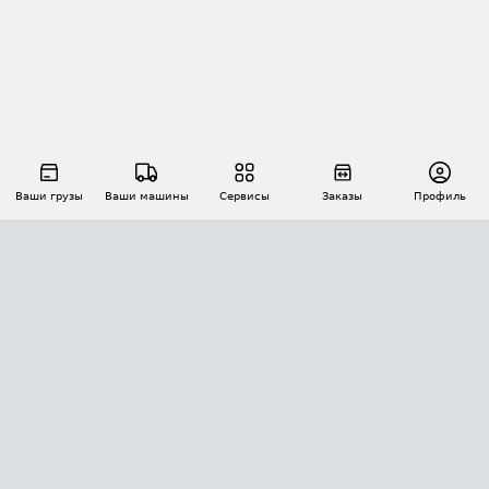
Ваши грузы
Ваши машины
Сервисы
Заказы
Профиль
АВТОМАТИЗАЦИЯ ПЕРЕВОЗОК
Площадки
Заказы
Торги
Тендеры
АТИ-Доки
GPS-мониторинг
АТИ Мессенджер
Цепочки грузов
API ATI.SU
ПОЛЕЗНОЕ
Расчет расстояний