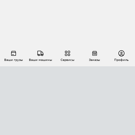
Ваши грузы
Ваши машины
Сервисы
Заказы
Профиль
АВТОМАТИЗАЦИЯ ПЕРЕВОЗОК
Площадки
Заказы
Торги
Тендеры
АТИ-Доки
GPS-мониторинг
АТИ Мессенджер
Цепочки грузов
API ATI.SU
ПОЛЕЗНОЕ