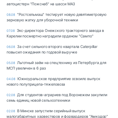
автоцистерн "Пожснаб" на шасси МАЗ
"Ростсельмаш" тестирует новую девятиметровую
08.08
зерновую жатку для уборочной техники
Экс-директора Онежского тракторного завода в
07.08
Карелии посмертно наградили орденом "Сампо"
За счет сильного второго квартала Caterpillar
06.08
повысил ожидания по годовой выручке
Льготный заём на спецтехнику из Петербурга для
05.08
МСП увеличен в 6 раз
Южноуральское предприятие освоило выпуск
04.08
нового полуприцепа-тяжеловоза
Для студентов-аграриев под Воронежем закупили
02.08
семь единиц новой сельхозтехники
В Минске запустили серийный выпуск
02.08
малогабаритных харвестеров и форвардеров "Амкодор"