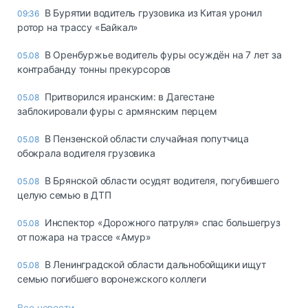
В Бурятии водитель грузовика из Китая уронил
09:36
ротор на трассу «Байкал»
В Оренбуржье водитель фуры осуждён на 7 лет за
05.08
контрабанду тонны прекурсоров
Притворился иранским: в Дагестане
05.08
заблокировали фуры с армянским перцем
В Пензенской области случайная попутчица
05.08
обокрала водителя грузовика
В Брянской области осудят водителя, погубившего
05.08
целую семью в ДТП
Инспектор «Дорожного патруля» спас большегруз
05.08
от пожара на трассе «Амур»
В Ленинградской области дальнобойщики ищут
05.08
семью погибшего воронежского коллеги
Все новости