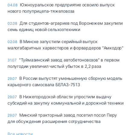
Южноуральское предприятие освоило выпуск
04.08
нового полуприцепа-тяжеловоза
Для студентов-аграриев под Воронежем закупили
02.08
семь единиц новой сельхозтехники
В Минске запустили серийный выпуск
02.08
малогабаритных харвестеров и форвардеров "Амкодор"
"Туймазинский завод автобетоновозов" в первом
31.07
полугодии увеличил чистый убыток в 2,2 раза
В России выпустят уменьшенную сборную модель
29.07
карьерного самосвала БЕЛАЗ-7513
В Нижегородской области упростили выдачу
29.07
субсидий на закупку коммунальной и дорожной техники
Минский тракторный завод посетил посол Перу
29.07
для обсуждения расширения сотрудничества
Все новости