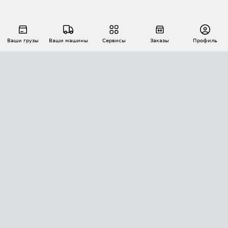
Ваши грузы
Ваши машины
Сервисы
Заказы
Профиль
АВТОМАТИЗАЦИЯ ПЕРЕВОЗОК
Площадки
Заказы
Торги
Тендеры
АТИ-Доки
GPS-мониторинг
АТИ Мессенджер
Цепочки грузов
API ATI.SU
ПОЛЕЗНОЕ
Расчет расстояний
БЕЗОПАСНОСТЬ
Академия ATI.SU
ATI.SU о безопасности
Звезды ATI.SU на вашем сайте
КОНТАКТЫ И ТАРИФЫ
Памятка по проверке контрагентов
Индекс ATI.SU FTL РФ
О системе ATI.SU