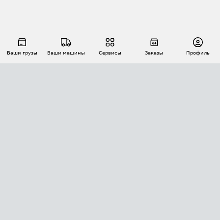
Ваши грузы
Ваши машины
Сервисы
Заказы
Профиль
АВТОМАТИЗАЦИЯ ПЕРЕВОЗОК
Площадки
Заказы
Торги
Тендеры
АТИ-Доки
GPS-мониторинг
АТИ Мессенджер
Цепочки грузов
API ATI.SU
ПОЛЕЗНОЕ
Расчет расстояний
БЕЗОПАСНОСТЬ
Академия ATI.SU
ATI.SU о безопасности
Звезды ATI.SU на вашем сайте
КОНТАКТЫ И ТАРИФЫ