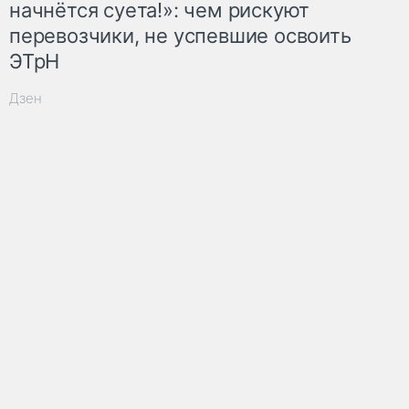
начнётся суета!»: чем рискуют
перевозчики, не успевшие освоить
ЭТрН
Дзен