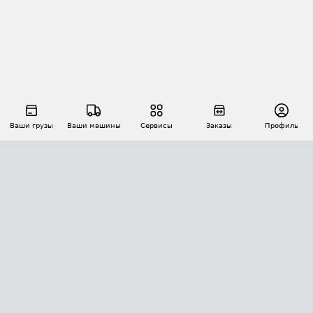
Ваши грузы
Ваши машины
Сервисы
Заказы
Профиль
АВТОМАТИЗАЦИЯ ПЕРЕВОЗОК
Площадки
Заказы
Торги
Тендеры
АТИ-Доки
GPS-мониторинг
АТИ Мессенджер
Цепочки грузов
API ATI.SU
ПОЛЕЗНОЕ
Расчет расстояний