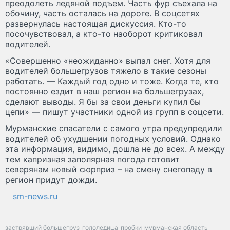
преодолеть ледяной подъем. Часть фур съехала на
обочину, часть осталась на дороге. В соцсетях
развернулась настоящая дискуссия. Кто-то
посочувствовал, а кто-то наоборот критиковал
водителей.
«Совершенно «неожиданно» выпал снег. Хотя для
водителей большегрузов тяжело в такие сезоны
работать. — Каждый год одно и тоже. Когда те, кто
постоянно ездит в наш регион на большегрузах,
сделают выводы. Я бы за свои деньги купил бы
цепи» — пишут участники одной из групп в соцсети.
Мурманские спасатели с самого утра предупредили
водителей об ухудшении погодных условий. Однако
эта информация, видимо, дошла не до всех. А между
тем капризная заполярная погода готовит
северянам новый сюрприз – на смену снегопаду в
регион придут дожди.
sm-news.ru
застрявший большегруз
гололедица
пробки
мурманская область