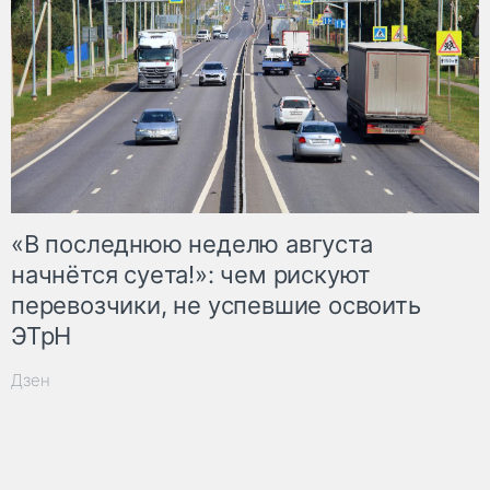
«В последнюю неделю августа
начнётся суета!»: чем рискуют
перевозчики, не успевшие освоить
ЭТрН
Дзен